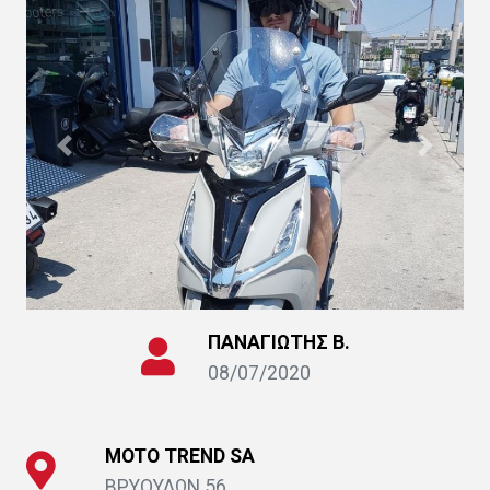
ΠΑΝΑΓΙΩΤΗΣ Β.
08/07/2020
MOTO ΤRΕΝD SΑ
ΒΡΥΟΥΛΩΝ 56